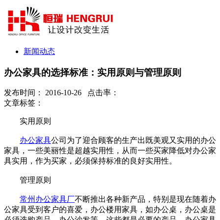
新闻动态
办公家具的选择标准：实用原则与管理原则
发布时间： 2016-10-26 点击率：
文章标签：
实用原则
办公家具
公司为了迎合顾客的生产出既美观又实用的办公
家具，一些美丽性是超越实用性，从而一些买家降低对办公家
具实用，作为买家，必须保持标准的良好实用性。
管理原则
常州办公家具厂
不断推出各种新产品，特别是现在随着办
公家具受到客户的喜爱，办公楼用家具，如办公桌，办公桌是
必须选购产品，办公沙发等，这些都是必要的产品，办公家具