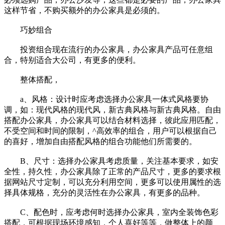
这样节省，不购买额外的办公家具是必须的。
巧妙组合
投资组合现在流行的办公家具，办公家具产品可任意组
合，特别适合大公司，有更多的便利。
整体搭配，
a、风格：设计时应考虑选择办公家具一体式风格要协
调，如：现代风格的现代风，新古典风格与新古典风格。自由
搭配办公家具，办公家具可以结合材料选择，彼此应用匹配，
不受空间和时间的限制，^高效率的组合，用户可以根据自己
的喜好，增加自由搭配风格的组合功能他们所需要的。
B、尺寸：选择办公家具考虑质量，关注基本要求，如安
全性，持久性，办公家具除了正常的产品尺寸，更多的要求根
据网站尺寸定制，可以充分利用空间，更多可以使用属性的选
择具体规格，充分的灵活性在办公家具，有更多的品种。
C、配色时，应考虑何时选择办公家具，室内全装饰色彩
搭配，可根据现场环境感知，个人喜好等等，做整体上的颜