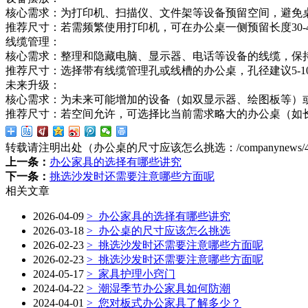
核心需求：为打印机、扫描仪、文件架等设备预留空间，避免
推荐尺寸：若需频繁使用打印机，可在办公桌一侧预留长度30-
线缆管理：
核心需求：整理和隐藏电脑、显示器、电话等设备的线缆，保
推荐尺寸：选择带有线缆管理孔或线槽的办公桌，孔径建议5-
未来升级：
核心需求：为未来可能增加的设备（如双显示器、绘图板等）
推荐尺寸：若空间允许，可选择比当前需求略大的办公桌（如长度
转载请注明出处（办公桌的尺寸应该怎么挑选：
/companynews/
上一条：
办公家具的选择有哪些讲究
下一条：
挑选沙发时还需要注意哪些方面呢
相关文章
2026-04-09
>
办公家具的选择有哪些讲究
2026-03-18
>
办公桌的尺寸应该怎么挑选
2026-02-23
>
挑选沙发时还需要注意哪些方面呢
2026-02-23
>
挑选沙发时还需要注意哪些方面呢
2024-05-17
>
家具护理小窍门
2024-04-22
>
潮湿季节办公家具如何防潮
2024-04-01
>
您对板式办公家具了解多少？