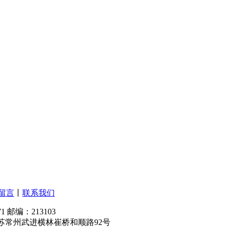
留言
丨
联系我们
71 邮编：213103
m 厂址：江苏常州武进横林崔桥和顺路92号