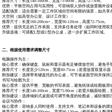
推荐尺寸：长度140-160cm，宽度75-90cm，高度72-75cm。
优势：平衡空间占用与实用性，可容纳双人协作或放置额外设
适配场景：适合需要一定工作区域但空间有限的场景，如共享
大空间（如高管办公室、设计工作室）：
推荐尺寸：长度160-200cm+，宽度90-120cm，高度72-75cm。
优势：提供充足的工作表面，支持多任务处理（如同时使用双
升级选项：可搭配L型或U型办公桌，进一步扩展工作区域。
二、根据使用需求调整尺寸
电脑操作为主：
核心需求：确保键盘、鼠标和显示器有足够摆放空间，避免手
推荐尺寸：长度至少120cm，宽度60-75cm（若需放置双显示
附加建议：选择带有键盘托的办公桌，可节省桌面空间并保持
书写与绘图为主：
核心需求：提供平整、宽敞的书写表面，避免纸张或绘图板滑
推荐尺寸：长度140-160cm，宽度75-90cm（若需大幅面绘图
附加建议：选择倾斜式桌面或可调节角度的绘图桌，减轻颈部
会议与协作：
核心需求：容纳多人同时使用，支持文件、笔记本和设备的摆
推荐尺寸：长度160-200cm+，宽度90-120cm（根据参会人数