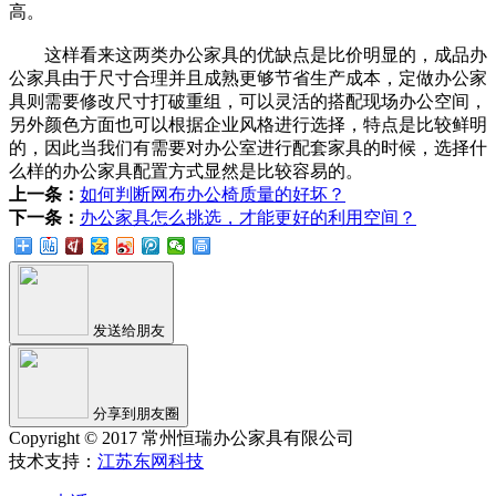
高。
这样看来这两类办公家具的优缺点是比价明显的，成品办
公家具由于尺寸合理并且成熟更够节省生产成本，定做办公家
具则需要修改尺寸打破重组，可以灵活的搭配现场办公空间，
另外颜色方面也可以根据企业风格进行选择，特点是比较鲜明
的，因此当我们有需要对办公室进行配套家具的时候，选择什
么样的办公家具配置方式显然是比较容易的。
上一条：
如何判断网布办公椅质量的好坏？
下一条：
办公家具怎么挑选，才能更好的利用空间？
发送给朋友
分享到朋友圈
Copyright © 2017 常州恒瑞办公家具有限公司
技术支持：
江苏东网科技