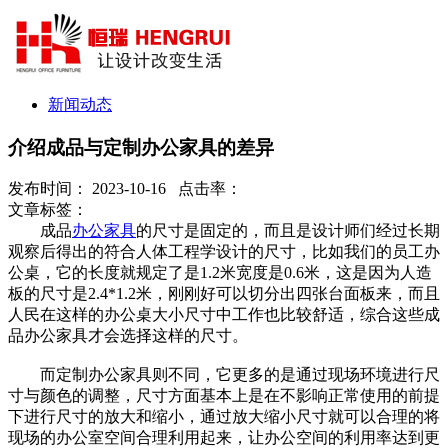
新闻动态
介绍成品与定制办公家具的差异
发布时间： 2023-10-16 点击率：
文章标签：
成品
办公家具
的尺寸是固定的，而且是设计师们经过长期
观察后得出的符合人体工程学设计的尺寸，比如我们的员工办
公桌，它的长度就规定了是1.2米宽度是0.6米，这是因为人造
板的尺寸是2.4*1.2米，刚刚好可以切分出四张台面板来，而且
人民在这样的办公桌大小尺寸中工作也比较舒适，综合这些成
品办公家具才会选择这样的尺寸。
而定制办公家具则不同，它更多的是通过现场环境进行尺
寸与颜色的调整，尺寸方面基本上是在不影响正常使用的前提
下进行尺寸的放大和缩小，通过放大缩小尺寸就可以合理的将
现场的办公室空间合理利用起来，让办公空间的利用率达到更