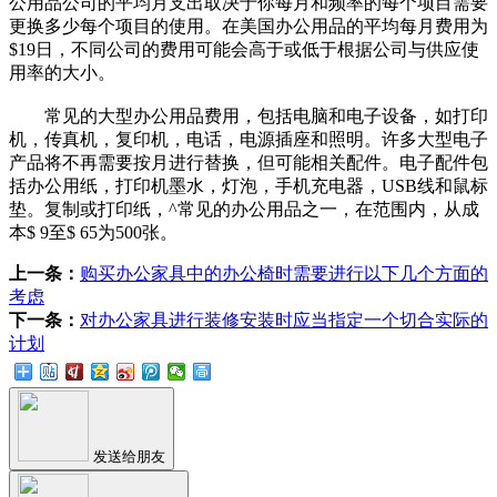
公用品公司的平均月支出取决于你每月和频率的每个项目需要
更换多少每个项目的使用。在美国办公用品的平均每月费用为
$19日，不同公司的费用可能会高于或低于根据公司与供应使
用率的大小。
常见的大型办公用品费用，包括电脑和电子设备，如打印
机，传真机，复印机，电话，电源插座和照明。许多大型电子
产品将不再需要按月进行替换，但可能相关配件。电子配件包
括办公用纸，打印机墨水，灯泡，手机充电器，USB线和鼠标
垫。复制或打印纸，^常见的办公用品之一，在范围内，从成
本$ 9至$ 65为500张。
上一条：
购买办公家具中的办公椅时需要进行以下几个方面的
考虑
下一条：
对办公家具进行装修安装时应当指定一个切合实际的
计划
发送给朋友