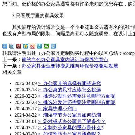
想而知。低价格的办公家具通常都有许多未知的隐患存在，购
3.只看展厅里的家具效果
其实展厅的设计通常会是一个企业花重金去请有名的设计师来
也没有户型布局的限制，间隔层高都可以随意调整，在设计上
转载请注明出处（办公家具定制购买过程中的误区总结：
/comp
上一条：
简约白色办公家具室内设计与保养注意点
下一条：
办公家具企业要转变思维向环保价格驱动发展
相关文章
2026-04-09
>
办公家具的选择有哪些讲究
2026-03-18
>
办公桌的尺寸应该怎么挑选
2026-02-23
>
挑选沙发时还需要注意哪些方面呢
2026-02-23
>
挑选沙发时还需要注意哪些方面呢
2024-05-17
>
家具护理小窍门
2024-04-22
>
潮湿季节办公家具如何防潮
2024-04-01
>
您对板式办公家具了解多少？
2024-03-12
>
定制办公家具的重点是什么?
2024-02-20
>
如何预防办公家具褪色呢？