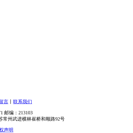
留言
丨
联系我们
71 邮编：213103
m 厂址：江苏常州武进横林崔桥和顺路92号
权声明