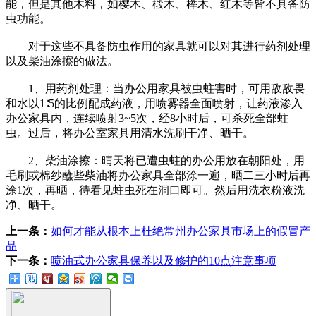
能，但是其他木料，如樱木、椴木、榉木、红木等皆不具备防
虫功能。
对于这些不具备防虫作用的家具就可以对其进行药剂处理
以及柴油涂擦的做法。
1、用药剂处理：当办公用家具被虫蛀害时，可用敌敌畏
和水以1∶5的比例配成药液，用喷雾器全面喷射，让药液渗入
办公家具内，连续喷射3~5次，经8小时后，可杀死全部蛀
虫。过后，将办公室家具用清水洗刷干净、晒干。
2、柴油涂擦：晴天将已遭虫蛀的办公用放在朝阳处，用
毛刷或棉纱蘸些柴油将办公家具全部涂一遍，晒二三小时后再
涂1次，再晒，待看见蛀虫死在洞口即可。然后用洗衣粉液洗
净、晒干。
上一条：
如何才能从根本上杜绝常州办公家具市场上的假冒产
品
下一条：
喷油式办公家具保养以及修护的10点注意事项