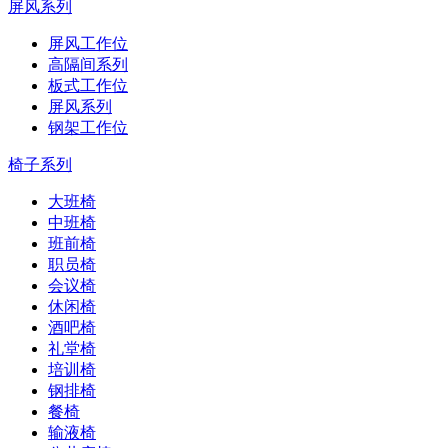
屏风系列
屏风工作位
高隔间系列
板式工作位
屏风系列
钢架工作位
椅子系列
大班椅
中班椅
班前椅
职员椅
会议椅
休闲椅
酒吧椅
礼堂椅
培训椅
钢排椅
餐椅
输液椅