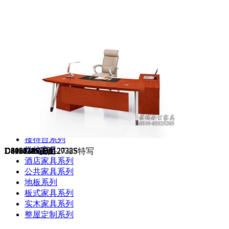
大班台系列
办公桌系列
屏风系列
椅子系列
文件柜系列
会议桌系列
沙发茶几系列
货架系列
接待台系列
学校家具
D802128-1S
D803124S-H
D812832S-H
D803522S
D812736S-D812732S
D809020S-H
D802030S-H
D812032S-D812028S
D812736S-D812732S特写
D811438S反面
D811438S正面
D19024Y-正
酒店家具系列
公共家具系列
地板系列
板式家具系列
实木家具系列
整屋定制系列