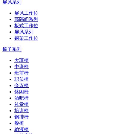
屏风系列
屏风工作位
高隔间系列
板式工作位
屏风系列
钢架工作位
椅子系列
大班椅
中班椅
班前椅
职员椅
会议椅
休闲椅
酒吧椅
礼堂椅
培训椅
钢排椅
餐椅
输液椅