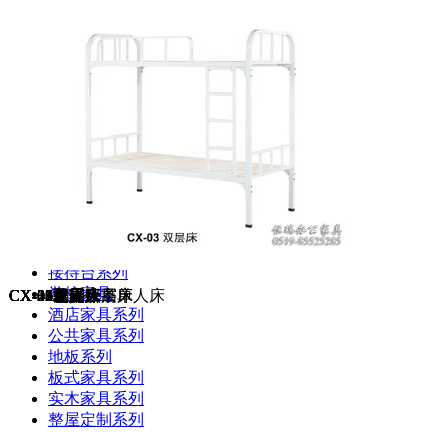
大班台系列
办公桌系列
屏风系列
椅子系列
文件柜系列
会议桌系列
沙发茶几系列
货架系列
接待台系列
学校家具
CX-34单人床
CX-40公寓床
CX-36单人床
CX-38公寓床
CX-39连体公寓床
CX-21双层床
CX-07卡槽双层床
CX-35龙骨铁条单人床
CX-11双层床
CX-01双层床
CX-02双层床
CX-03双层床
酒店家具系列
公共家具系列
地板系列
板式家具系列
实木家具系列
整屋定制系列