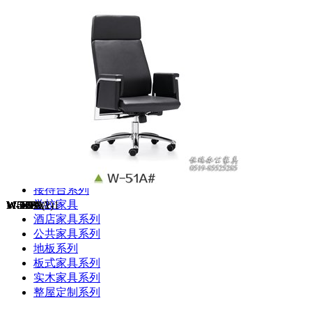
大班台系列
办公桌系列
屏风系列
椅子系列
文件柜系列
会议桌系列
沙发茶几系列
货架系列
接待台系列
学校家具
W681A
W-608A
W587A
W58^
W583A
W-56B
M-188^
W-5^
M-1558A-1
W-52A
W-51A
W-51A (2)
酒店家具系列
公共家具系列
地板系列
板式家具系列
实木家具系列
整屋定制系列