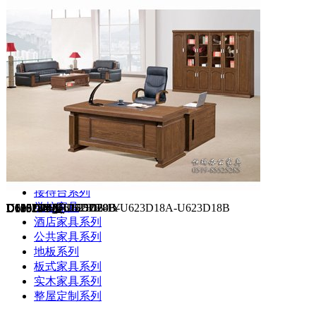
大班台系列
办公桌系列
屏风系列
椅子系列
文件柜系列
会议桌系列
沙发茶几系列
货架系列
接待台系列
学校家具
D12818-1Y--D12816-1Y
D802228S-H
U619D24
D18824Y
U620D20
U616D24-U616D22
U615D32B-U615D28B
U623D20A-U623D20B-U623D18A-U623D18B
U625D18-U625D16
D18518Y-正
D19024Y反
D18518Y-反
酒店家具系列
公共家具系列
地板系列
板式家具系列
实木家具系列
整屋定制系列