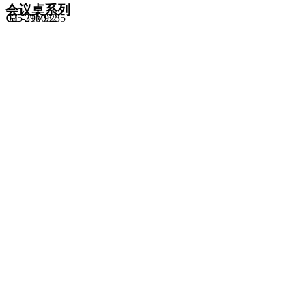
会议桌系列
GL-21b032
025
GL-39V9235