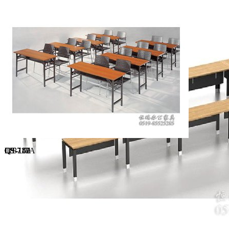
大班台系列
办公桌系列
屏风系列
椅子系列
文件柜系列
会议桌系列
沙发茶几系列
货架系列
接待台系列
学校家具
GL-39B205-3
028
QT-150
LS-717A
QT-147
QT-149
LS-717
QT-152
博睿002
酒店家具系列
公共家具系列
地板系列
板式家具系列
实木家具系列
整屋定制系列